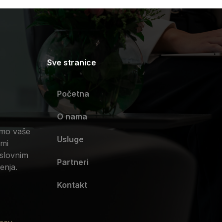
Sve stranice
Početna
O nama
imo vaše
Usluge
 mi
slovnim
Partneri
enja.
Kontakt