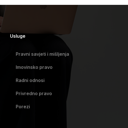
Usluge
Pravni savjeti i mišljenja​
Imovinsko pravo​
Radni odnosi​
Privredno pravo​
Porezi