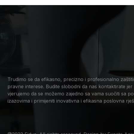
Trudimo se da efikasno, precizno i profesionalno zaštit
pravne interese. Budite slobodni da nas kontaktirate jer
vjerujemo da se možemo zajedno sa vama suočiti sa po
izazovima i primijeniti inovativna i efikasna poslovna rješ